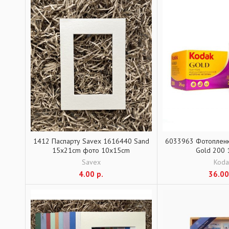
1412 Паспарту Savex 1616440 Sand
6033963 Фотопленк
15x21cm фото 10x15cm
Gold 200 
Savex
Koda
4.00
р.
36.0