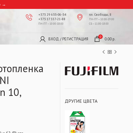
е
→
+375 29 655-06-54
пл. Свободы, 8
+375 17 337-21-88
ПН-ПТ — 10:00-19:00
ПН-ПТ — 10:00-18:00
СБ — 11:00-18:00
0
ВХОД / РЕГИСТРАЦИЯ
0.00
р.
отопленка
INI
n 10,
ДРУГИЕ ЦВЕТА