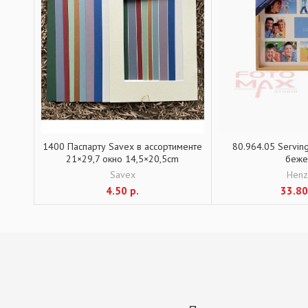
1400 Паспарту Savex в ассортименте
80.964.05 Serving
21×29,7 окно 14,5×20,5cm
беже
Savex
Hen
4.50
р.
33.8