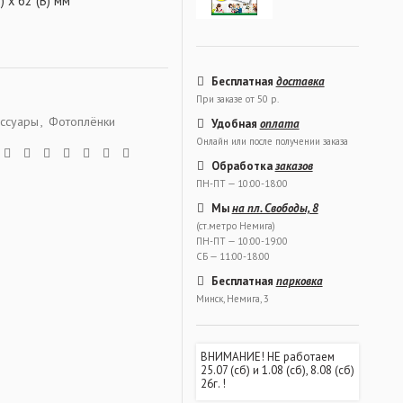
) x 62 (В) мм
Бесплатная
доставка
При заказе от 50 р.
ссуары
,
Фотоплёнки
Удобная
оплата
Онлайн или после получении заказа
Обработка
заказов
ПН-ПТ — 10:00-18:00
Мы
на пл. Свободы, 8
(ст.метро Немига)
ПН-ПТ — 10:00-19:00
СБ — 11:00-18:00
Бесплатная
парковка
Минск, Немига, 3
ВНИМАНИЕ! НЕ работаем
25.07 (сб) и 1.08 (сб), 8.08 (сб)
26г. !