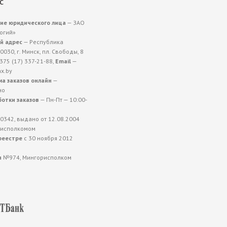
с
ие юридического лица
— ЗАО
огий»
й адрес
— Республика
0030, г. Минск, пл. Свободы, 8
375 (17) 337-21-88,
Email
—
x.by
а заказов онлайн
—
но
отки заказов
— Пн-Пт — 10:00-
0342, выдано от 12.08.2004
рисполкомом
реестре
с 30 ноября 2012
я
№974, Мингорисполком