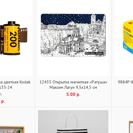
а цветная Kodak
12435 Открытка магнитная «Ратуша»
9884P Ф
135-24
Максим Лагун 9,5х14,5 см
k
5.00
р.
0
р.