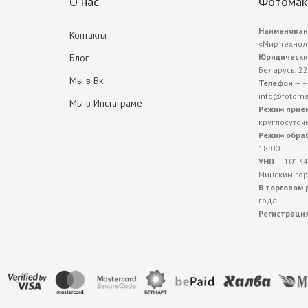
О нас
Фотомак
Наименован
Контакты
«Мир технол
Блог
Юридически
Беларусь, 22
Мы в Вк
Телефон
— +
info@fotoma
Мы в Инстаграме
Режим приём
круглосуточ
Режим обраб
18:00
УНП
— 10134
Минским го
В торговом 
года
Регистраци