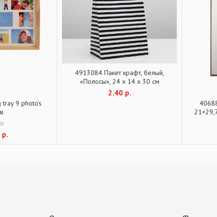
4913084 Пакет крафт, белый,
«Полосы», 24 х 14 х 30 см
2.40
р.
 tray 9 photo’s
40688
в.
21×29,7
zo
0
р.