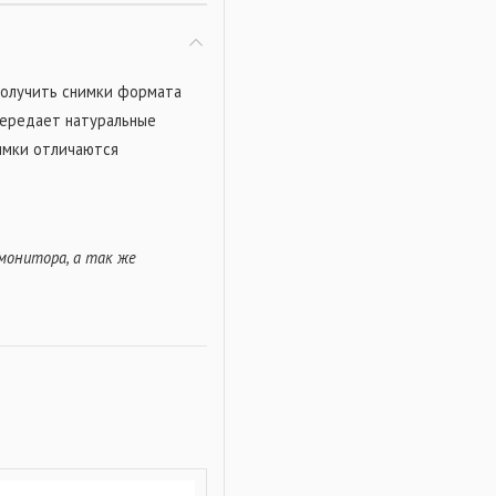
 получить снимки формата
 передает натуральные
нимки отличаются
монитора, а так же