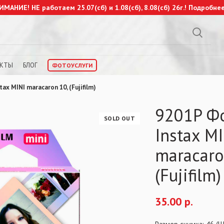
ИМАНИЕ! НЕ работаем 25.07(сб) и 1.08(сб), 8.08(сб) 26г.!
Подробне
АКТЫ
БЛОГ
ФОТОУСЛУГИ
ax MINI maracaron 10, (Fujifilm)
9201P Ф
SOLD OUT
Instax M
maracaro
(Fujifilm)
35.00
р.